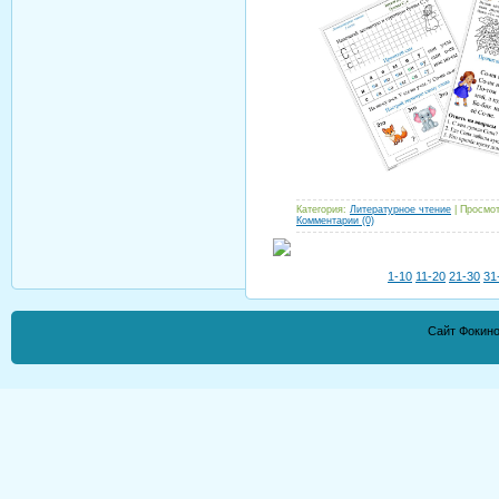
Категория:
Литературное чтение
| Просмот
Комментарии (0)
1-10
11-20
21-30
31
Сайт Фокино