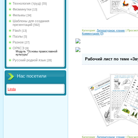
Технология (труд)
[55]
Физминутки
[13]
Фильмы
[34]
Шаблоны для создания
презентаций
[592]
Flash
Категория:
Литературное чтение
| Просмот
[13]
Комментарии (0)
Пазлы
[5]
Разное
[27]
ОРКСЭ
[9]
Модуль "Основы православной
культуры"
Рабочий лист по теме «Звук
Русский родной язык
[28]
Нас посетили
Linda
Категория:
Литературное чтение
| Просмот