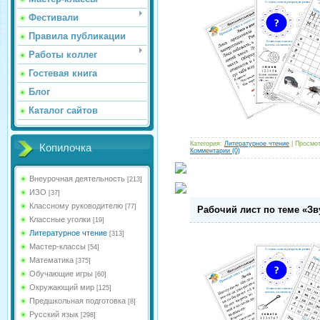
Фестивали
Правила публикации
Работы коллег
Гостевая книга
Блог
Каталог сайтов
Категория:
Литературное чтение
| Просмот
Копилочка
Комментарии (0)
Внеурочная деятельность
[213]
ИЗО
[37]
Классному руководителю
[77]
Рабочий лист по теме «Звук
Классные уголки
[19]
Литературное чтение
[313]
Мастер-классы
[54]
Математика
[375]
Обучающие игры
[60]
Окружающий мир
[125]
Предшкольная подготовка
[8]
Русский язык
[298]