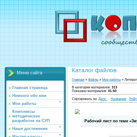
Каталог файлов
Меню сайта
Главная
»
Файлы
»
Мои работы
» Литерат
Главная страница
В категории материалов
:
313
Показано материалов
:
41-50
Немного обо мне
Сортировать по
:
Дате
·
Названию
·
Рейт
Мои работы
Комплексы
методических
разработок на СУП
Рабочий лист по теме «Зву
Наши достижения
Мастер-классы