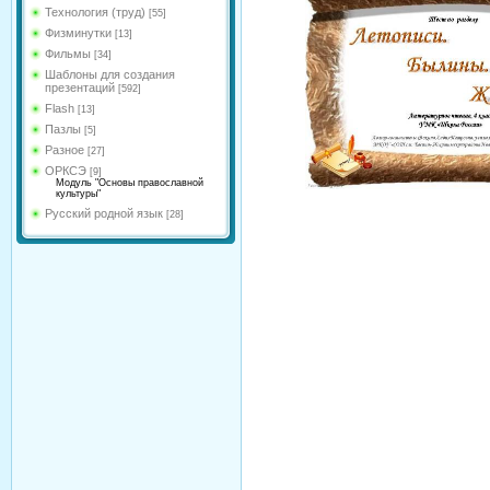
Технология (труд)
[55]
Физминутки
[13]
Фильмы
[34]
Шаблоны для создания
презентаций
[592]
Flash
[13]
Пазлы
[5]
Разное
[27]
ОРКСЭ
[9]
Модуль "Основы православной
культуры"
Русский родной язык
[28]