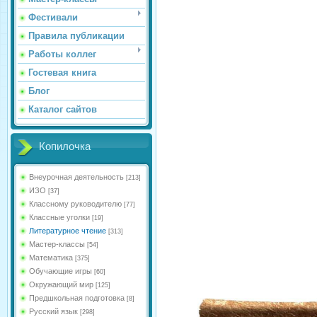
Фестивали
Правила публикации
Работы коллег
Гостевая книга
Блог
Каталог сайтов
Копилочка
Внеурочная деятельность
[213]
ИЗО
[37]
Классному руководителю
[77]
Классные уголки
[19]
Литературное чтение
[313]
Мастер-классы
[54]
Математика
[375]
Обучающие игры
[60]
Окружающий мир
[125]
Предшкольная подготовка
[8]
Русский язык
[298]