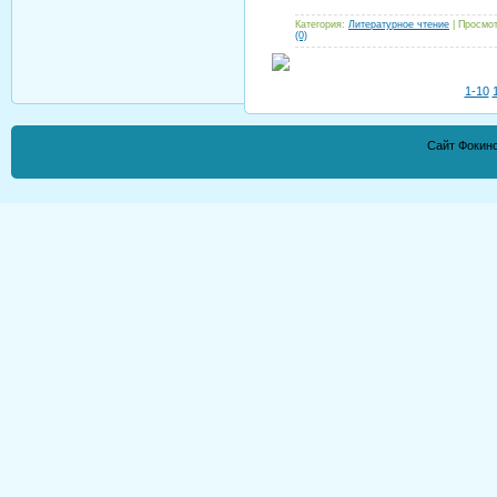
Категория:
Литературное чтение
| Просмот
(0)
1-10
Сайт Фокино