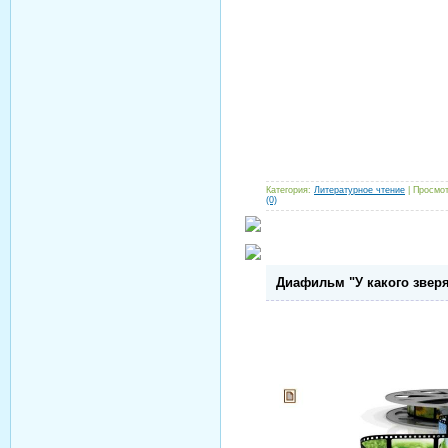
Категория:
Литературное чтение
| Просмот
(0)
Диафильм "У какого звер