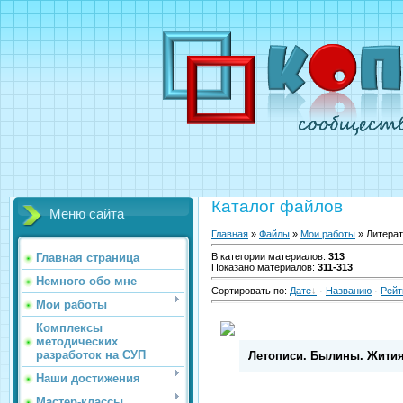
Каталог файлов
Меню сайта
Главная
»
Файлы
»
Мои работы
» Литерат
Главная страница
В категории материалов
:
313
Показано материалов
:
311-313
Немного обо мне
Сортировать по
:
Дате
·
Названию
·
Рейт
Мои работы
Комплексы
методических
разработок на СУП
Летописи. Былины. Жития.
Наши достижения
Мастер-классы