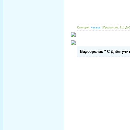
Категория:
Фильмы
| Просмотров: 811 |До
Видеоролик " С Днём учи