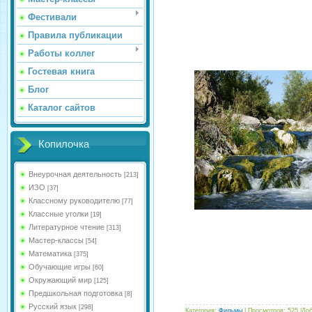
Фестивали
Правила публикации
Работы коллег
Гостевая книга
Блог
Каталог сайтов
Копилочка
Внеурочная деятельность
[213]
ИЗО
[37]
Классному руководителю
[77]
Классные уголки
[19]
Литературное чтение
[313]
Мастер-классы
[54]
Математика
[375]
Обучающие игры
[60]
Окружающий мир
[125]
Предшкольная подготовка
[8]
Русский язык
[298]
Категория:
Фильмы
| Просмотров: 525 |До