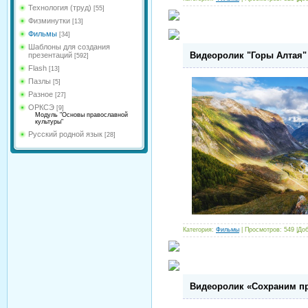
Технология (труд)
[55]
Физминутки
[13]
Фильмы
[34]
Шаблоны для создания
Видеоролик "Горы Алтая"
презентаций
[592]
Flash
[13]
Пазлы
[5]
Разное
[27]
ОРКСЭ
[9]
Модуль "Основы православной
культуры"
Русский родной язык
[28]
Категория:
Фильмы
| Просмотров: 549 |До
Видеоролик «Сохраним п