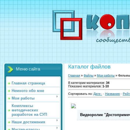
Каталог файлов
Меню сайта
Главная
»
Файлы
»
Мои работы
» Фильм
Главная страница
В категории материалов
:
34
Показано материалов
:
1-10
Немного обо мне
Сортировать по
:
Дате
·
Названию
·
Рейт
Мои работы
Комплексы
методических
разработок на СУП
Видеоролик "Достопримеч
Наши достижения
Мастер-классы