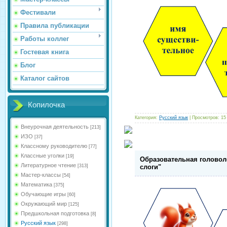
Фестивали
Правила публикации
Работы коллег
Гостевая книга
Блог
Каталог сайтов
Копилочка
Категория:
Русский язык
| Просмотров: 15
Внеурочная деятельность
[213]
ИЗО
[37]
Классному руководителю
[77]
Классные уголки
[19]
Образовательная головоло
Литературное чтение
[313]
слоги"
Мастер-классы
[54]
Математика
[375]
Обучающие игры
[60]
Окружающий мир
[125]
Предшкольная подготовка
[8]
Русский язык
[298]