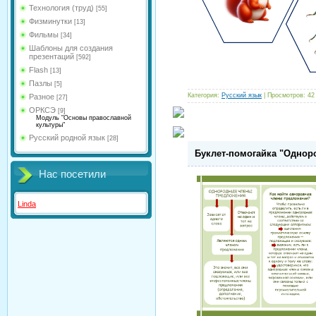
Технология (труд)
[55]
Физминутки
[13]
Фильмы
[34]
Шаблоны для создания
презентаций
[592]
Flash
[13]
Пазлы
[5]
Категория:
Русский язык
| Просмотров: 42
Разное
[27]
ОРКСЭ
[9]
Модуль "Основы православной
культуры"
Русский родной язык
[28]
Буклет-помогайка "Одно
Нас посетили
Linda