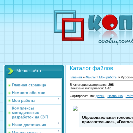
Каталог файлов
Меню сайта
Главная
»
Файлы
»
Мои работы
» Русский
Главная страница
В категории материалов
:
298
Показано материалов
:
1-10
Немного обо мне
Сортировать по
:
Дате
·
Названию
·
Рейт
Мои работы
Комплексы
методических
разработок на СУП
Образовательная головол
прилагательное», «Глагол» 
Наши достижения
Мастер-классы