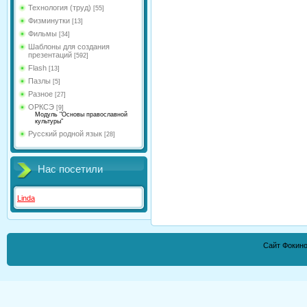
Технология (труд)
[55]
Физминутки
[13]
Фильмы
[34]
Шаблоны для создания
презентаций
[592]
Flash
[13]
Пазлы
[5]
Разное
[27]
ОРКСЭ
[9]
Модуль "Основы православной
культуры"
Русский родной язык
[28]
Нас посетили
Linda
Сайт Фокино