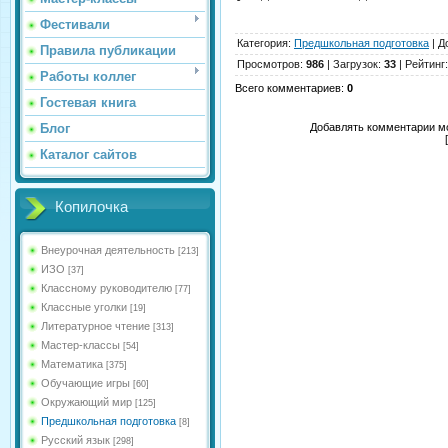
Фестивали
Категория
:
Предшкольная подготовка
|
Д
Правила публикации
Просмотров
:
986
|
Загрузок
:
33
|
Рейтинг
Работы коллег
Всего комментариев
:
0
Гостевая книга
Блог
Добавлять комментарии мо
Каталог сайтов
Копилочка
Внеурочная деятельность
[213]
ИЗО
[37]
Классному руководителю
[77]
Классные уголки
[19]
Литературное чтение
[313]
Мастер-классы
[54]
Математика
[375]
Обучающие игры
[60]
Окружающий мир
[125]
Предшкольная подготовка
[8]
Русский язык
[298]