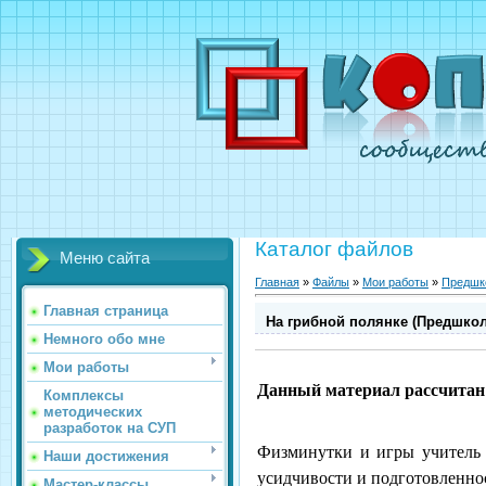
Каталог файлов
Меню сайта
Главная
»
Файлы
»
Мои работы
»
Предшк
Главная страница
На грибной полянке (Предшкол
Немного обо мне
Мои работы
Данный материал рассчитан н
Комплексы
методических
разработок на СУП
Физминутки и игры учитель 
Наши достижения
усидчивости и подготовленно
Мастер-классы