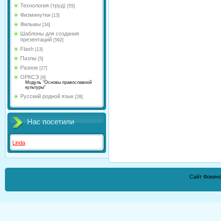
Технология (труд)
[55]
Физминутки
[13]
Фильмы
[34]
Шаблоны для создания
презентаций
[592]
Flash
[13]
Пазлы
[5]
Разное
[27]
ОРКСЭ
[9]
Модуль "Основы православной
культуры"
Русский родной язык
[28]
Нас посетили
Linda
Сайт Фокино