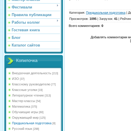
Фестивали
Категория
:
Предшкольная подготовка
|
Д
Правила публикации
Просмотров
:
1095
|
Загрузок
:
41
|
Рейтин
Работы коллег
Всего комментариев
:
0
Гостевая книга
Блог
Добавлять комментарии мо
Каталог сайтов
Копилочка
Внеурочная деятельность
[213]
ИЗО
[37]
Классному руководителю
[77]
Классные уголки
[19]
Литературное чтение
[313]
Мастер-классы
[54]
Математика
[375]
Обучающие игры
[60]
Окружающий мир
[125]
Предшкольная подготовка
[8]
Русский язык
[298]