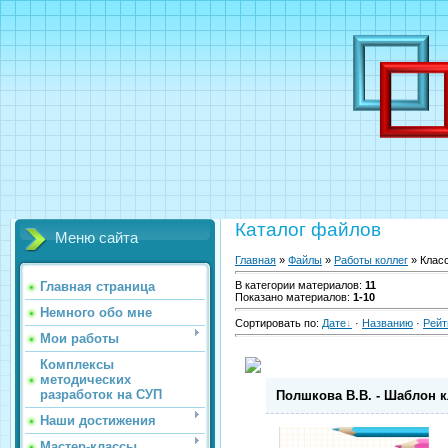
Каталог файлов
Меню сайта
Главная
»
Файлы
»
Работы коллег
» Клас
Главная страница
В категории материалов
:
11
Показано материалов
:
1-10
Немного обо мне
Сортировать по
:
Дате
·
Названию
·
Рейт
Мои работы
Комплексы
методических
разработок на СУП
Полшкова В.В. - Шаблон к
Наши достижения
Мастер-классы