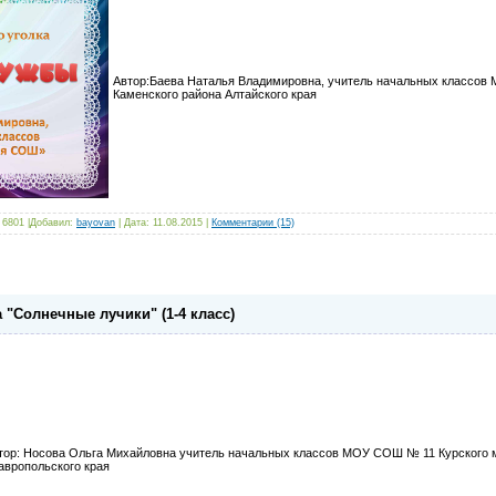
Автор:Баева Наталья Владимировна, учитель начальных классо
Каменского района Алтайского края
 6801 |Добавил:
bayovan
| Дата:
11.08.2015
|
Комментарии (15)
 "Солнечные лучики" (1-4 класс)
тор: Носова Ольга Михайловна учитель начальных классов МОУ СОШ № 11 Курского 
авропольского края