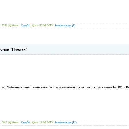
: 2229 |Добавил:
Cerg68
| Дата:
20.08.2015
|
Комментарии (8)
голок "Пчёлки"
втор: Зобнина Ирина Евгеньевна, учитель начальных классов школа - лицей № 101, г.К
: 5617 |Добавил:
Cerg68
| Дата:
19.08.2015
|
Комментарии (12)