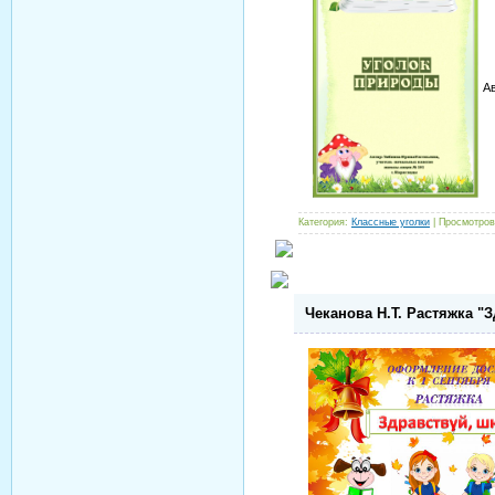
А
Категория:
Классные уголки
| Просмотров
Чеканова Н.Т. Растяжка "