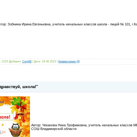
втор: Зобнина Ирина Евгеньевна, учитель начальных классов школа - лицей № 101, г.К
: 2125 |Добавил:
Cerg68
| Дата:
19.08.2015
|
Комментарии (9)
Здравствуй, школа!"
Автор: Чеканова Нина Трофимовна, учитель начальных классов 
СОШ Владимирской области