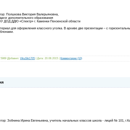
тор: Полшкова Виктория Валерьяновна,
дагог дополнительного образования
У ДОД ДДЮ «Спектр» г. Каменки Пензенской области
териал для оформления классного уголка. В архиве две презентации – с горизонталь
блонами.
 5989 |Добавил:
VikuSik1705
| Дата:
20.08.2015
|
Комментарии (10)
ия
втор: Зобнина Ирина Евгеньевна, учитель начальных классов школа - лицей № 101, г.К