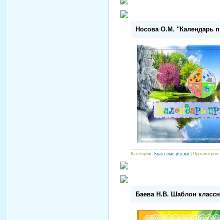
Носова О.М. "Календарь п
Категория:
Классные уголки
| Просмотров:
Баева Н.В. Шаблон классн