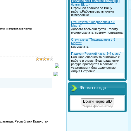
Рабочий лист по теме «Звук [щ,],
буквы Щ, щ»
Огромное спасибо за Вашу
работу.Рабочие листы очень
интересные.
Стенгазета "Поздравляем с 8
Марта"
ными и вертикальными
Доброго времени суток. Работу
можно скачать, ссылку поправила.
Стенгазета "Поздравляем с 8
Марта"
как скачать.
Падежи (Русский язык, 3-4 класс)
Большое спасибо за внимание к
работе и отзыв. Буду рада, если
ресурс пригодится в работе. С
уважением и благодарностью,
Лидия Петровна.
Форма входа
Войти через uID
Старая форма входа
араганды, Республики Казахстан