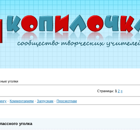
сные уголки
Страницы
:
1
2
»
ингу
·
Комментариям
·
Загрузкам
·
Просмотрам
лассного уголка