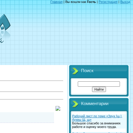
Главная
| Вы вошли как
Гость
|
Регистрация
|
Выход
Поиск
Комментарии
Рабочий лист по теме «Звук [щ,],
буквы Щ, щ»
Большое спасибо за вниманиек
работе и оценку моего труда.