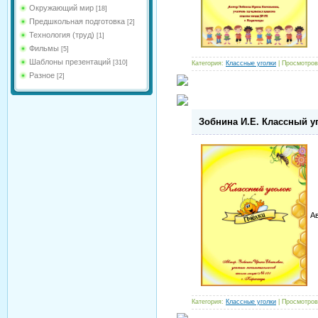
Окружающий мир
[18]
Предшкольная подготовка
[2]
Технология (труд)
[1]
Фильмы
[5]
Шаблоны презентаций
[310]
Категория:
Классные уголки
| Просмотров
Разное
[2]
Зобнина И.Е. Классный у
А
Категория:
Классные уголки
| Просмотров