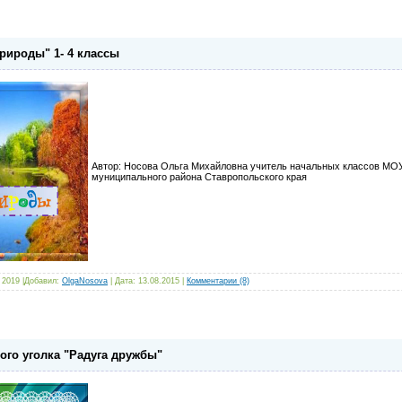
рироды" 1- 4 классы
Автор: Носова Ольга Михайловна учитель начальных классов МО
муниципального района Ставропольского края
 2019 |Добавил:
OlgaNosova
| Дата:
13.08.2015
|
Комментарии (8)
ого уголка "Радуга дружбы"