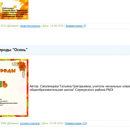
 2213 |Добавил:
ninatcheckanova
| Дата:
15.08.2015
|
Комментарии (7)
рироды "Осень"
Автор: Смоленцева Татьяна Григорьевна, учитель начальных клао
общеобразовательная школа" Сернурского района РМЭ
 3566 |Добавил:
smolenczewatat
| Дата:
13.08.2015
|
Комментарии (13)