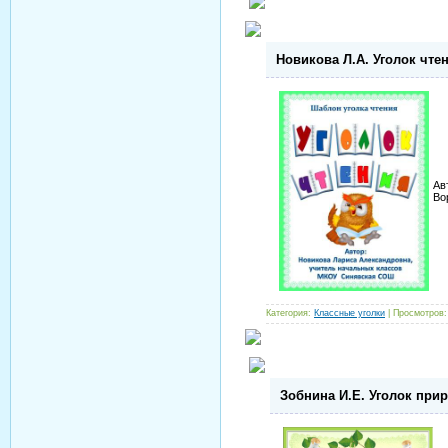
Новикова Л.А. Уголок чтен
Ав
Во
Категория:
Классные уголки
| Просмотров:
Зобнина И.Е. Уголок при