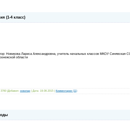
ия (1-4 класс)
тор: Новикова Лариса Александровна, учитель начальных классов МКОУ Синявская С
ронежской области
 3760 |Добавил:
новилар
| Дата:
19.08.2015
|
Комментарии (11)
роды