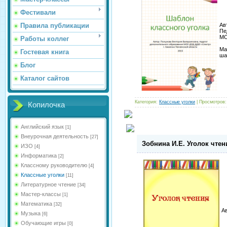
Фестивали
Правила публикации
Ав
Пе
МО
Работы коллег
Ма
Гостевая книга
ша
Блог
Каталог сайтов
Категория:
Классные уголки
| Просмотров:
Копилочка
Английский язык
[1]
Внеурочная деятельность
[27]
Зобнина И.Е. Уголок чтен
ИЗО
[4]
Информатика
[2]
Классному руководителю
[4]
Классные уголки
[11]
Литературное чтение
[34]
Мастер-классы
[1]
Математика
[32]
А
Музыка
[6]
Обучающие игры
[0]