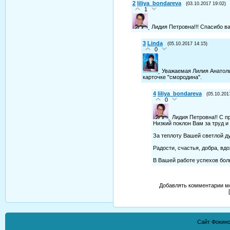
2
liliya_bondareva
(03.10.2017 19:02)
1
Лидия Петровна!!! Спасибо в
3
Linda
(05.10.2017 14:15)
0
Уважаемая Лилия Анатоль
карточке "смородина".
4
liliya_bondareva
(05.10.201
0
Лидия Петровна!! С п
Низкий поклон Вам за труд и
За теплоту Вашей светлой д
Радости, счастья, добра, вд
В Вашей работе успехов бол
Добавлять комментарии мо
Сайт Фокино