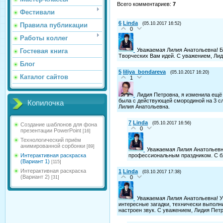
Всего комментариев
:
7
Фестивали
6
Linda
(05.10.2017 16:52)
Правила публикации
0
Работы коллег
Уважаемая Лилия Анатольевна! Б
Гостевая книга
Творческих Вам идей. С уважением, Лид
Блог
5
liliya_bondareva
(05.10.2017 16:20)
Каталог сайтов
1
Лидия Петровна, я изменила ещё 
была с действующей смородиной на 3 сл
Копилочка
Лилия Анатольевна.
7
Linda
(05.10.2017 16:56)
Создание шаблонов для фона
0
презентации PowerPoint
[16]
Технологический приём
анимированной сорбонки
[89]
Уважаемая Лилия Анатольевна
Интерактивная раскраска
профессиональным праздником. С б
(Вариант 1)
[115]
Интерактивная раскраска
1
Linda
(03.10.2017 17:38)
(Вариант 2)
0
[31]
Уважаемая Лилия Анатольевна! У
интересные загадки, технически выполни
настроен звук. С уважением, Лидия Пет