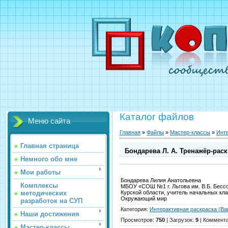
Каталог файлов
Меню сайта
Главная
»
Файлы
»
Мастер-классы
»
Инте
Главная страница
Бондарева Л. А. Тренажёр-раск
Немного обо мне
Мои работы
Бондарева Лилия Анатольевна
Комплексы
МБОУ «СОШ №1 г. Льгова им. В.Б. Бесс
методических
Курской области, учитель начальных кл
Окружающий мир
разработок на СУП
Категория
:
Интерактивная раскраска (Ва
Наши достижения
Просмотров
:
750
|
Загрузок
:
9
|
Коммент
Мастер-классы