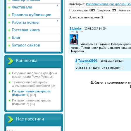
Категория
:
Интерактивная раскраска (Ва
Фестивали
Просмотров
:
883
|
Загрузок
:
23
|
Коммен
Правила публикации
Всего комментариев
:
2
Работы коллег
1
Linda
(15.01.2017 14:59)
Гостевая книга
0
Блог
Уважаемая Татьяна Владимировна
Каталог сайтов
нужны. Технически работа выполнена в
Петровна.
Копилочка
2
Tatyana3990
(15.01.2017 15:12)
1
УРАААА! СПАСИБО БОЛЬШОЕ!
Создание шаблонов для фона
презентации PowerPoint
[16]
Технологический приём
Добавлять комментарии мо
анимированной сорбонки
[89]
Интерактивная раскраска
(Вариант 1)
[115]
Интерактивная раскраска
(Вариант 2)
[31]
Нас посетили