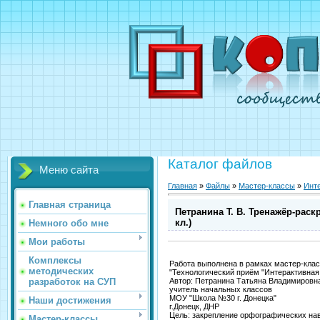
Каталог файлов
Меню сайта
Главная
»
Файлы
»
Мастер-классы
»
Инте
Главная страница
Петранина Т. В. Тренажёр-раскр
кл.)
Немного обо мне
Мои работы
Комплексы
Работа выполнена в рамках мастер-кла
методических
"Технологический приём "Интерактивная 
разработок на СУП
Автор: Петранина Татьяна Владимировн
учитель начальных классов
МОУ "Школа №30 г. Донецка"
Наши достижения
г.Донецк, ДНР
Цель: закрепление орфографических на
Мастер-классы