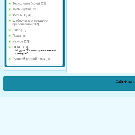
Технология (труд)
[55]
Физминутки
[13]
Фильмы
[34]
Шаблоны для создания
презентаций
[592]
Flash
[13]
Пазлы
[5]
Разное
[27]
ОРКСЭ
[9]
Модуль "Основы православной
культуры"
Русский родной язык
[28]
Сайт Фокино