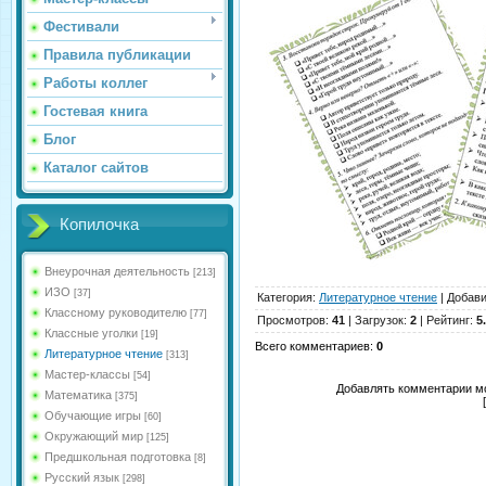
Фестивали
Правила публикации
Работы коллег
Гостевая книга
Блог
Каталог сайтов
Копилочка
Внеурочная деятельность
[213]
ИЗО
[37]
Категория
:
Литературное чтение
|
Добав
Классному руководителю
[77]
Просмотров
:
41
|
Загрузок
:
2
|
Рейтинг
:
5
Классные уголки
[19]
Всего комментариев
:
0
Литературное чтение
[313]
Мастер-классы
[54]
Добавлять комментарии мо
Математика
[375]
Обучающие игры
[60]
Окружающий мир
[125]
Предшкольная подготовка
[8]
Русский язык
[298]