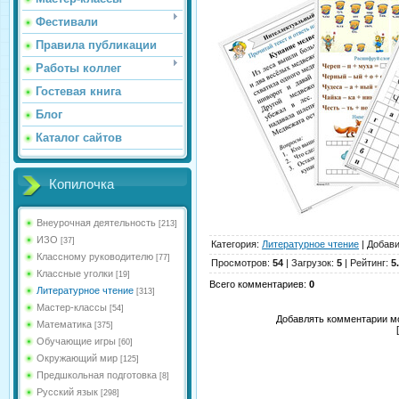
Фестивали
Правила публикации
Работы коллег
Гостевая книга
Блог
Каталог сайтов
Копилочка
Внеурочная деятельность
[213]
ИЗО
[37]
Категория
:
Литературное чтение
|
Добав
Классному руководителю
[77]
Просмотров
:
54
|
Загрузок
:
5
|
Рейтинг
:
5
Классные уголки
[19]
Всего комментариев
:
0
Литературное чтение
[313]
Мастер-классы
[54]
Добавлять комментарии мо
Математика
[375]
Обучающие игры
[60]
Окружающий мир
[125]
Предшкольная подготовка
[8]
Русский язык
[298]