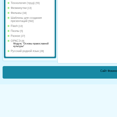
Технология (труд)
[55]
Физминутки
[13]
Фильмы
[34]
Шаблоны для создания
презентаций
[592]
Flash
[13]
Пазлы
[5]
Разное
[27]
ОРКСЭ
[9]
Модуль "Основы православной
культуры"
Русский родной язык
[28]
Сайт Фокино